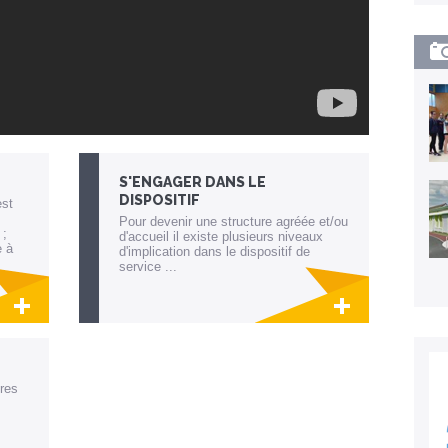
S'ENGAGER DANS LE
DISPOSITIF
est
Pour devenir une structure agréée et/ou
 ;
d'accueil il existe plusieurs niveaux
e à
d'implication dans le dispositif de
service ...
 la
Lien invisible éditable sur la cible et la
destination
res