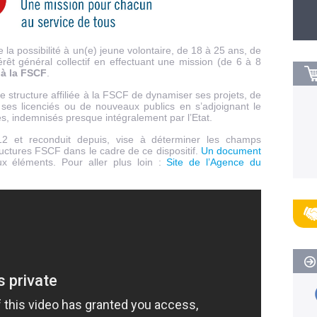
la possibilité à un(e) jeune volontaire, de 18 à 25 ans, de
érêt général collectif en effectuant une mission (de 6 à 8
e à la FSCF
.
structure affiliée à la FSCF de dynamiser ses projets, de
 ses licenciés ou de nouveaux publics en s’adjoignant le
s, indemnisés presque intégralement par l’Etat.
12 et reconduit depuis, vise à déterminer les champs
tructures FSCF dans le cadre de ce dispositif.
Un document
x éléments. Pour aller plus loin :
Site de l’Agence du