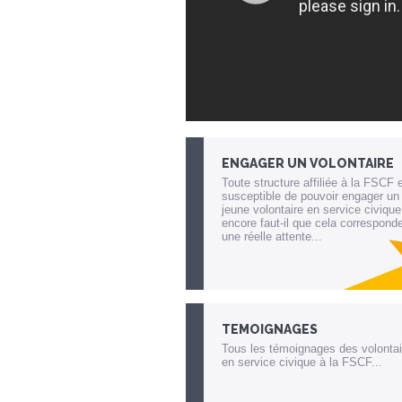
ENGAGER UN VOLONTAIRE
Toute structure affiliée à la FSCF 
susceptible de pouvoir engager un
jeune volontaire en service civique
encore faut-il que cela correspond
une réelle attente...
Lien invisible éditable sur la cible et
destination
TEMOIGNAGES
Tous les témoignages des volontai
en service civique à la FSCF...