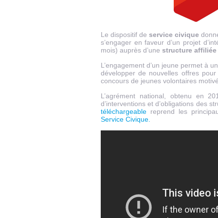
Le dispositif de
service civique
donne 
s’engager en faveur d’un projet d’int
mois) auprès d’une
structure affilié
L’engagement d’un jeune permet à une 
développer de nouvelles offres pour
concours de jeunes volontaires motivé
L’agrément national, obtenu en 20
d’interventions et d’obligations des s
téléchargeable
reprend les principau
Service Civique.